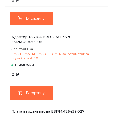
0 ₽
В корзину
Адаптер PC/104-ISA COM1-3370
ESPM.468359.015
Электроника
ПМА-1, ПМА-1М
,
ПМА-С
,
ЩОМ-1200
,
Автомотриса
служебная АС-01
В наличии
0 ₽
В корзину
Плата ввода-вывода ESPM.426439.027