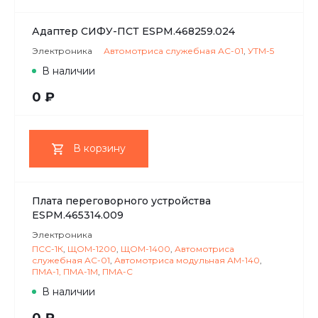
Адаптер СИФУ-ПСТ ESPM.468259.024
Электроника
Автомотриса служебная АС-01
,
УТМ-5
В наличии
0 ₽
В корзину
Плата переговорного устройства
ESPM.465314.009
Электроника
ПСС-1К
,
ЩОМ-1200
,
ЩОМ-1400
,
Автомотриса
служебная АС-01
,
Автомотриса модульная АМ-140
,
ПМА-1, ПМА-1М
,
ПМА-С
В наличии