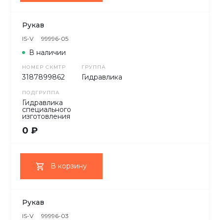
Рукав
IS-V
99996-05
В наличии
НОМЕР СКМТР
ГРУППА
3187899862
Гидравлика
ПОДГРУППА
Гидравлика
специального
изготовления
0 ₽
В корзину
Рукав
IS-V
99996-03