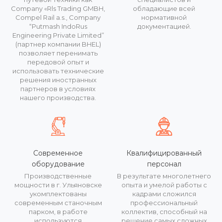
Company «Rls Trading GMBH,
обладающие всей
Compel Rail a.s., Company
нормативной
“Putmash IndoRus
документацией.
Engineering Private Limited”
(партнер компании BHEL)
позволяет перенимать
передовой опыт и
использовать технические
решения иностранных
партнеров в условиях
нашего производства.
Современное
Квалифицированный
оборудование
персонал
Производственные
В результате многолетнего
мощности в г. Ульяновске
опыта и умелой работы с
укомплектованы
кадрами сложился
современным станочным
профессиональный
парком, в работе
коллектив, способный на
используются
решение самых сложных