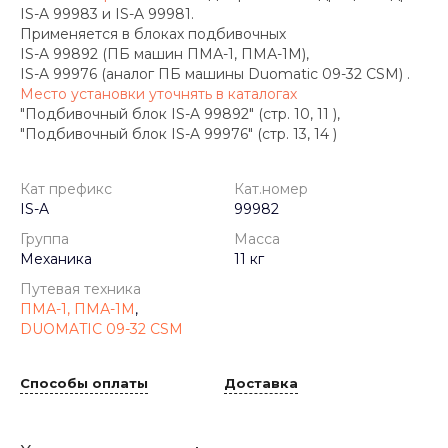
IS-A 99983 и IS-A 99981.
Применяется в блоках подбивочных
IS-A 99892 (ПБ машин ПМА-1, ПМА-1М),
IS-A 99976 (аналог ПБ машины Duomatic 09-32 CSM) .
Место установки уточнять в каталогах
"Подбивочный блок IS-A 99892" (стр. 10, 11 ),
"Подбивочный блок IS-A 99976" (стр. 13, 14 )
Кат префикс
Кат.номер
IS-A
99982
Группа
Масса
Механика
11 кг
Путевая техника
ПМА-1, ПМА-1М
,
DUOMATIC 09-32 CSM
Способы оплаты
Доставка