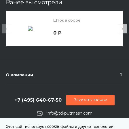
Ранее вы смотрели
Шток в сборе
0 ₽
О компании
+7 (495) 640-67-50
Заказать звонок
info@td-putmash.com
г. Москва, 1-й Кирпичный переулок, дом 2
Этот сайт использует cookie-файлы и другие технологии,