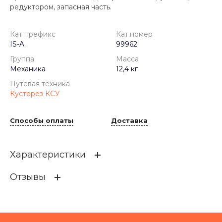
редуктором, запасная часть.
Кат префикс
Кат.номер
IS-A
99962
Группа
Масса
Механика
12,4 кг
Путевая техника
Кусторез КСУ
Способы оплаты
Доставка
Характеристики
Отзывы
Кат префикс
IS-A
Кат.номер
99962
Группа
Механика