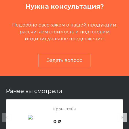
Нужна консультация?
Масса
12,4 кг
Путевая техника
Кусторез КСУ
Подробно расскажем о нашей продукции,
рассчитаем стоимость и подготовим
индивидуальное предложение!
Задать вопрос
Ранее вы смотрели
Кронштейн
0 ₽