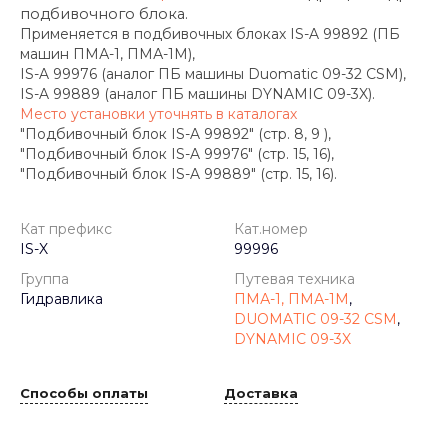
подбивочного блока.
Применяется в подбивочных блоках IS-A 99892 (ПБ
машин ПМА-1, ПМА-1М),
IS-A 99976 (аналог ПБ машины Duomatic 09-32 CSM),
IS-A 99889 (аналог ПБ машины DYNAMIC 09-3X).
Место установки уточнять в каталогах
"Подбивочный блок IS-A 99892" (стр. 8, 9 ),
"Подбивочный блок IS-A 99976" (стр. 15, 16),
"Подбивочный блок IS-A 99889" (стр. 15, 16).
Кат префикс
Кат.номер
IS-X
99996
Группа
Путевая техника
Гидравлика
ПМА-1, ПМА-1М
,
DUOMATIC 09-32 CSM
,
DYNAMIC 09-3X
Способы оплаты
Доставка