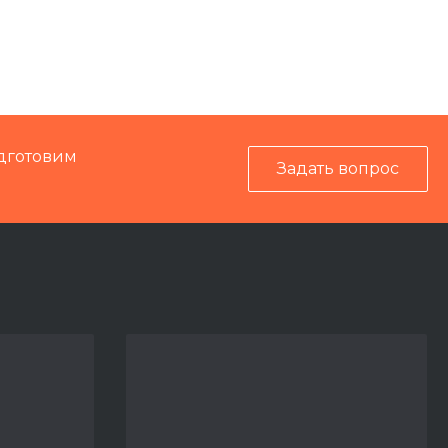
IS-F
99969
дготовим
Задать вопрос
Механика
ПМА-С
,
UNIMAT 08-475/4S