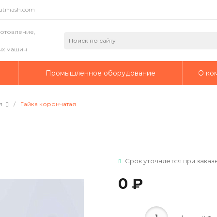
putmash.com
готовление,
ых машин
а
Промышленное оборудование
О ко
я
/
Гайка корончатая
Срок уточняется при заказ
0 ₽