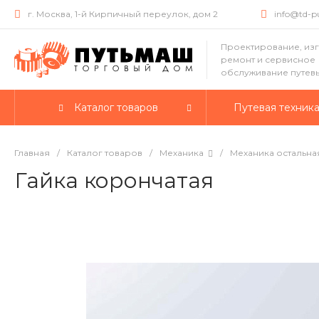
г. Москва, 1-й Кирпичный переулок, дом 2
info@td-
Проектирование, из
ремонт и сервисное
обслуживание путев
Каталог товаров
Путевая техник
Главная
/
Каталог товаров
/
Механика
/
Механика остальна
Гайка корончатая