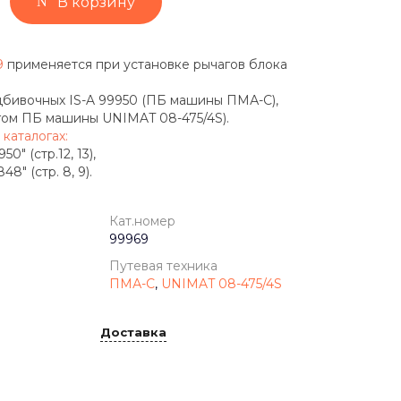
В корзину
69
применяется при установке рычагов блока
дбивочных IS-A 99950 (ПБ машины ПМА-С),
огом ПБ машины UNIMAT 08-475/4S).
 каталогах:
" (стр.12, 13),
8" (стр. 8, 9).
Кат.номер
99969
Путевая техника
ПМА-С
,
UNIMAT 08-475/4S
Доставка