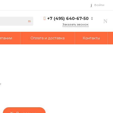
Войти
+7 (495) 640-67-50
Заказать звонок
+7 (495) 640-67-50
мпании
Оплата и доставка
Контакты
г. Москва, 1-й Кирпичный
переулок, дом 2
Пн-Пт: 9:30-18:30 Cб-Вс:
Выходной
info@td-putmash.com
е