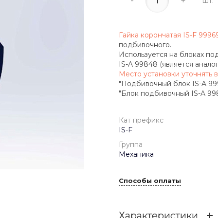
-
+
шт.
Гайка корончатая IS-F 999
подбивочного.
Используется на блоках по
IS-A 99848 (является анал
Место установки уточнять в
"Подбивочный блок IS-A 99950
"Блок подбивочный IS-A 9984
Кат префикс
IS-F
Группа
Механика
Способы оплаты
Характеристики