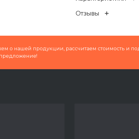
Отзывы
Кат префикс
Кат.номер
ем о нашей продукции, рассчитаем стоимость и по
Группа
предложение!
Путевая техника