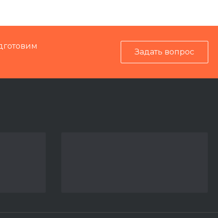
99934
Электрика
дготовим
Задать вопрос
Кусторез КСУ