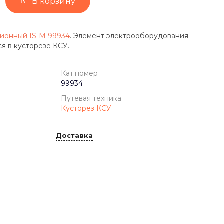
В корзину
ионный IS-M 99934
. Элемент электрооборудования
я в кусторезе КСУ.
Кат.номер
99934
Путевая техника
Кусторез КСУ
Доставка
IS-M