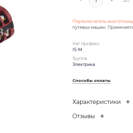
-
+
шт.
Переключатель многопозиц
путевых машин. Применяетс
Кат префикс
IS-M
Группа
Электрика
Способы оплаты
Характеристики
Отзывы
Кат префикс