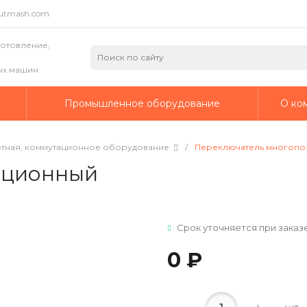
putmash.com
готовление,
ых машин
а
Промышленное оборудование
О ко
ртная, коммутационное оборудование
/
Переключатель многоп
иционный
Срок уточняется при заказ
0 ₽