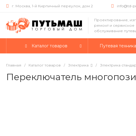
г. Москва, 1-й Кирпичный переулок, дом 2
info@td-
Проектирование, из
ремонт и сервисное
обслуживание путев
Каталог товаров
Путевая техник
Главная
/
Каталог товаров
/
Электрика
/
Электрика станда
Переключатель многопоз