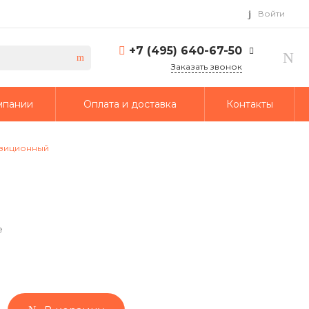
Войти
+7 (495) 640-67-50
Заказать звонок
+7 (495) 640-67-50
мпании
Оплата и доставка
Контакты
г. Москва, 1-й Кирпичный
переулок, дом 2
Пн-Пт: 9:30-18:30 Cб-Вс:
Выходной
озиционный
info@td-putmash.com
е