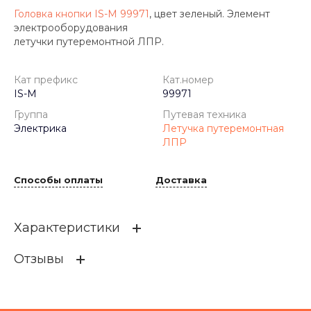
Головка кнопки IS-M 99971
, цвет зеленый. Элемент
электрооборудования
летучки путеремонтной ЛПР.
Кат префикс
Кат.номер
IS-M
99971
Группа
Путевая техника
Электрика
Летучка путеремонтная
ЛПР
Способы оплаты
Доставка
Характеристики
Отзывы
Кат префикс
IS-M
Кат.номер
99971