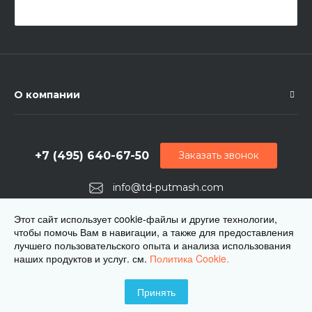
О компании
+7 (495) 640-67-50
Заказать звонок
info@td-putmash.com
г. Москва, 1-й Кирпичный переулок, дом 2
Этот сайт использует cookie-файлы и другие технологии,
чтобы помочь Вам в навигации, а также для предоставления
лучшего пользовательского опыта и анализа использования
наших продуктов и услуг. см.
Политика Cookie.
Принять
© 2026 ЦКБ Путьмаш, Все права защищены