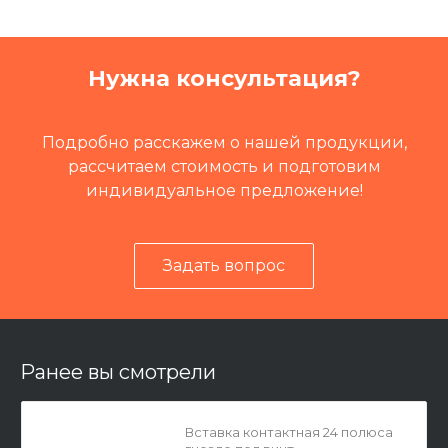
Кат.номер
99940
Группа
Электрика
Нужна консультация?
Путевая техника
Летучка путеремонтная Л
ПР
Подробно расскажем о нашей продукции,
рассчитаем стоимость и подготовим
индивидуальное предложение!
Задать вопрос
Ранее вы смотрели
Вставка контактная 24 полюса