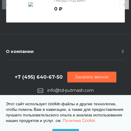
гнездо под винт
0 ₽
О компании
+7 (495) 640-67-50
Заказать звонок
info@td-putmash.com
г. Москва, 1-й Кирпичный переулок, дом 2
Этот сайт использует cookie-файлы и другие технологии,
чтобы помочь Вам в навигации, а также для предоставления
лучшего пользовательского опыта и анализа использования
наших продуктов и услуг. см.
Политика Cookie.