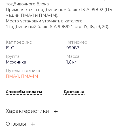
подбивочного блока.
Применяется в подбивочном блоке IS-A 99892 (ПБ
машин ПМА-1 и ПМА-1М).
Место установки уточнять в каталоге
"Подбивочный блок IS-A 99892" (стр. 17, 18, 19, 20).
Кат префикс
Кат.номер
IS-C
99987
Группа
Масса
Механика
1,6 кг
Путевая техника
ПМА-1, ПМА-1М
Способы оплаты
Доставка
Характеристики
Отзывы