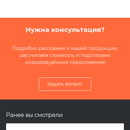
Кат префикс
IS-C
Кат.номер
99987
Группа
Механика
Нужна консультация?
Масса
1,6 кг
Путевая техника
ПМА-1, ПМА-1М
Подробно расскажем о нашей продукции,
рассчитаем стоимость и подготовим
индивидуальное предложение!
Задать вопрос
Ранее вы смотрели