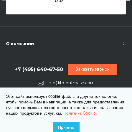
0 ₽
О компании
+7 (495) 640-67-50
Заказать звонок
info@td-putmash.com
г. Москва, 1-й Кирпичный переулок, дом 2
Этот сайт использует cookie-файлы и другие технологии,
чтобы помочь Вам в навигации, а также для предоставления
лучшего пользовательского опыта и анализа использования
наших продуктов и услуг. см.
Политика Cookie.
Принять
© 2026 ЦКБ Путьмаш, Все права защищены