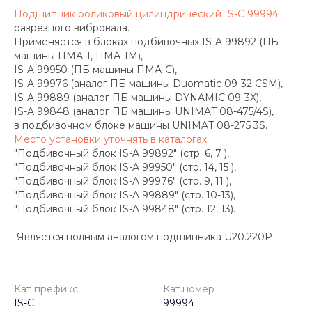
Подшипник роликовый цилиндрический IS-C 99994
разрезного вибровала.
Применяется в блоках подбивочных IS-A 99892 (ПБ
машины ПМА-1, ПМА-1М),
IS-A 99950 (ПБ машины ПМА-С),
IS-A 99976 (аналог ПБ машины Duomatic 09-32 CSM),
IS-A 99889 (аналог ПБ машины DYNAMIC 09-3X),
IS-A 99848 (аналог ПБ машины UNIMAT 08-475/4S),
в подбивочном блоке машины UNIMAT 08-275 3S.
Место установки уточнять в каталогах
"Подбивочный блок IS-A 99892" (стр. 6, 7 ),
"Подбивочный блок IS-A 99950" (стр. 14, 15 ),
"Подбивочный блок IS-A 99976" (стр. 9, 11 ),
"Подбивочный блок IS-A 99889" (стр. 10-13),
"Подбивочный блок IS-A 99848" (стр. 12, 13).
Является полным аналогом подшипника U20.220P
Кат префикс
Кат.номер
IS-C
99994