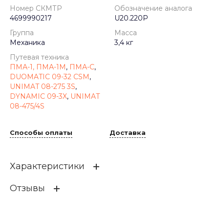
Номер СКМТР
Обозначение аналога
4699990217
U20.220P
Группа
Масса
Механика
3,4 кг
Путевая техника
ПМА-1, ПМА-1М
,
ПМА-С
,
DUOMATIC 09-32 CSM
,
UNIMAT 08-275 3S
,
DYNAMIC 09-3X
,
UNIMAT
08-475/4S
Способы оплаты
Доставка
Характеристики
Отзывы
Кат префикс
IS-C
Кат.номер
99994