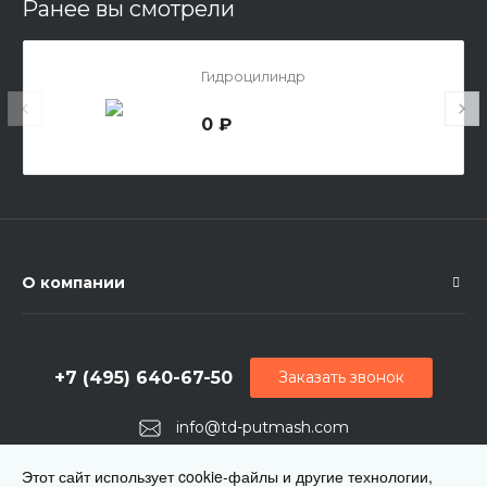
Ранее вы смотрели
Гидроцилиндр
0 ₽
О компании
+7 (495) 640-67-50
Заказать звонок
info@td-putmash.com
г. Москва, 1-й Кирпичный переулок, дом 2
Этот сайт использует cookie-файлы и другие технологии,