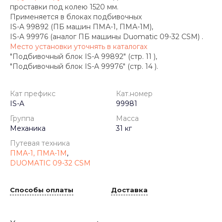
проставки под колею 1520 мм.
Применяется в блоках подбивочных
IS-A 99892 (ПБ машин ПМА-1, ПМА-1М),
IS-A 99976 (аналог ПБ машины Duomatic 09-32 CSM) .
Место установки уточнять в каталогах
"Подбивочный блок IS-A 99892" (стр. 11 ),
"Подбивочный блок IS-A 99976" (стр. 14 ).
Кат префикс
Кат.номер
IS-A
99981
Группа
Масса
Механика
31 кг
Путевая техника
ПМА-1, ПМА-1М
,
DUOMATIC 09-32 CSM
Способы оплаты
Доставка