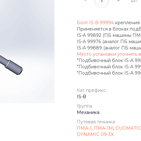
-
+
шт.
Болт IS-B 99994
крепления 
Применяется в блоках под
IS-A 99892 (ПБ машины ПМА
IS-A 99976 (аналог ПБ маш
IS-A 99889 (аналог ПБ маш
Место установки уточнять в
"Подбивочный блок IS-A 9989
"Подбивочный блок IS-A 99976
"Подбивочный блок IS-A 9988
Кат префикс
IS-B
Группа
Механика
Путевая техника
ПМА-1, ПМА-1М
,
DUOMATIC 
DYNAMIC 09-3X