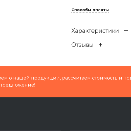
Способы оплаты
Характеристики
Отзывы
Кат префикс
Кат.номер
ем о нашей продукции, рассчитаем стоимость и по
Группа
предложение!
Масса
Путевая техника