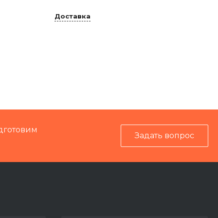
Доставка
IS-B
99994
дготовим
Задать вопрос
Механика
0,3 кг
ПМА-1, ПМА-1М
,
DUOMATIC 09-32 CSM
,
DYNAMIC 09-3X