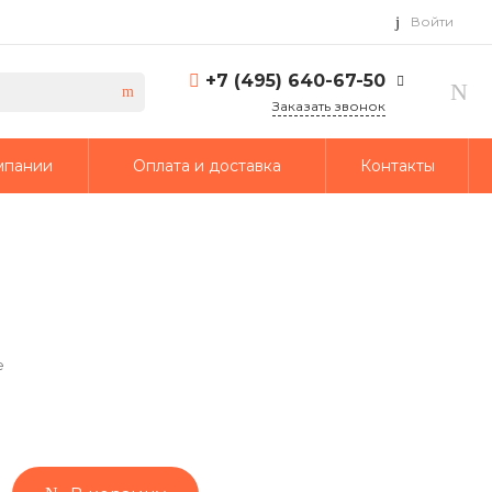
Войти
+7 (495) 640-67-50
Заказать звонок
+7 (495) 640-67-50
мпании
Оплата и доставка
Контакты
г. Москва, 1-й Кирпичный
переулок, дом 2
Пн-Пт: 9:30-18:30 Cб-Вс:
Выходной
info@td-putmash.com
е