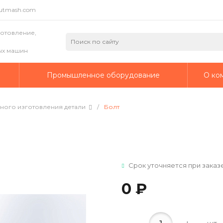
putmash.com
готовление,
ых машин
а
Промышленное оборудование
О ко
ного изготовления детали
/
Болт
Срок уточняется при заказ
0 ₽