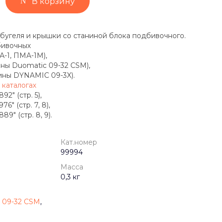
В корзину
бугеля и крышки со станиной блока подбивочного.
бивочных
-1, ПМА-1М),
ины Duomatic 09-32 CSM),
ины DYNAMIC 09-3X).
 каталогах
2" (стр. 5),
" (стр. 7, 8),
9" (стр. 8, 9).
Кат.номер
99994
Масса
0,3 кг
09-32 CSM
,