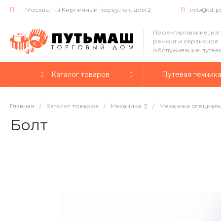
г. Москва, 1-й Кирпичный переулок, дом 2
info@td-
Проектирование, из
ремонт и сервисное
обслуживание путев
Каталог товаров
Путевая техник
Главная
/
Каталог товаров
/
Механика
/
Механика специаль
Болт