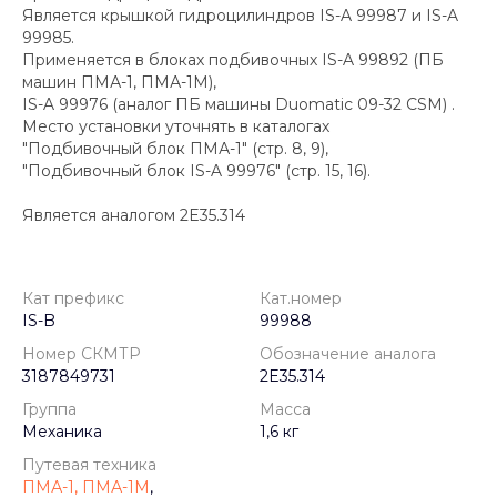
Является крышкой гидроцилиндров IS-A 99987 и IS-A
99985.
Применяется в блоках подбивочных IS-A 99892 (ПБ
машин ПМА-1, ПМА-1М),
IS-A 99976 (аналог ПБ машины Duomatic 09-32 CSM) .
Место установки уточнять в каталогах
"Подбивочный блок ПМА-1" (стр. 8, 9),
"Подбивочный блок IS-A 99976" (стр. 15, 16).
Является аналогом 2E35.314
Кат префикс
Кат.номер
IS-B
99988
Номер СКМТР
Обозначение аналога
3187849731
2E35.314
Группа
Масса
Механика
1,6 кг
Путевая техника
ПМА-1, ПМА-1М
,