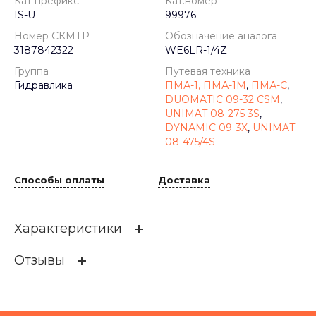
Кат префикс
Кат.номер
IS-U
99976
Номер СКМТР
Обозначение аналога
3187842322
WE6LR-1/4Z
Группа
Путевая техника
Гидравлика
ПМА-1, ПМА-1М
,
ПМА-С
,
DUOMATIC 09-32 CSM
,
UNIMAT 08-275 3S
,
DYNAMIC 09-3X
,
UNIMAT
08-475/4S
Способы оплаты
Доставка
Характеристики
Отзывы
Кат префикс
IS-U
Кат.номер
99976