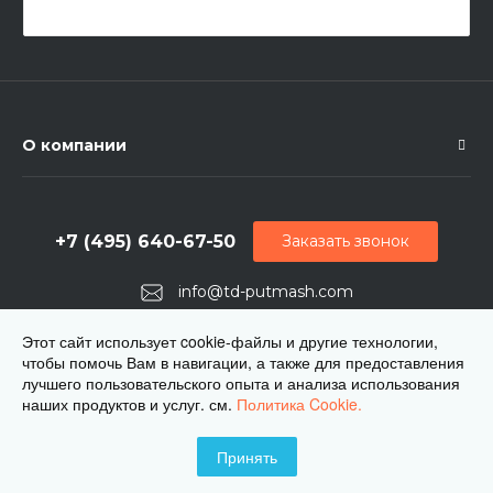
О компании
+7 (495) 640-67-50
Заказать звонок
info@td-putmash.com
г. Москва, 1-й Кирпичный переулок, дом 2
Этот сайт использует cookie-файлы и другие технологии,
чтобы помочь Вам в навигации, а также для предоставления
лучшего пользовательского опыта и анализа использования
наших продуктов и услуг. см.
Политика Cookie.
Принять
© 2026 ЦКБ Путьмаш, Все права защищены