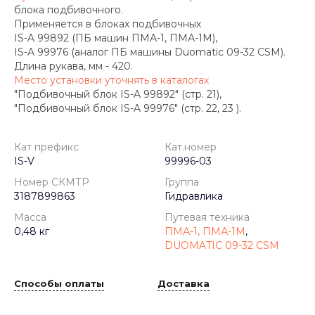
блока подбивочного.
Применяется в блоках подбивочных
IS-A 99892 (ПБ машин ПМА-1, ПМА-1М),
IS-A 99976 (аналог ПБ машины Duomatic 09-32 CSM).
Длина рукава, мм - 420.
Место
установки уточнять в каталогах
"Подбивочный блок IS-A 99892" (стр. 21),
"Подбивочный блок IS-A 99976" (стр. 22, 23 ).
Кат префикс
Кат.номер
IS-V
99996-03
Номер СКМТР
Группа
3187899863
Гидравлика
Масса
Путевая техника
0,48 кг
ПМА-1, ПМА-1М
,
DUOMATIC 09-32 CSM
Способы оплаты
Доставка