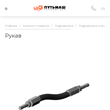
Главная
/
Каталог товаров
/
Гидравлика
/
Гидравлика специа
Рукав