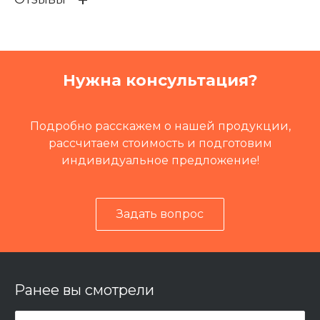
Кат префикс
IS-L
Кат.номер
99996
Группа
Электрика
Нужна консультация?
Путевая техника
Летучка путеремонтная Л
ПР
,
СОСТАВ ЗАСОРИТЕЛЕ
Й СЗ-М 1200
Подробно расскажем о нашей продукции,
рассчитаем стоимость и подготовим
индивидуальное предложение!
Задать вопрос
Ранее вы смотрели