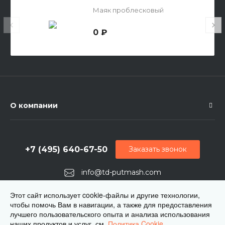
Маяк проблесковый
0 ₽
О компании
+7 (495) 640-67-50
Заказать звонок
info@td-putmash.com
г. Москва, 1-й Кирпичный переулок, дом 2
Этот сайт использует cookie-файлы и другие технологии,
чтобы помочь Вам в навигации, а также для предоставления
лучшего пользовательского опыта и анализа использования
наших продуктов и услуг. см.
Политика Cookie.