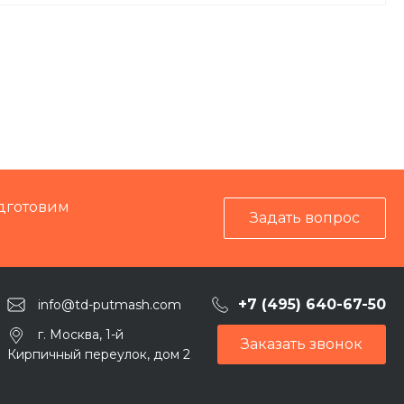
дготовим
Задать вопрос
+7 (495) 640-67-50
info@td-putmash.com
г. Москва, 1-й
Заказать звонок
Кирпичный переулок, дом 2