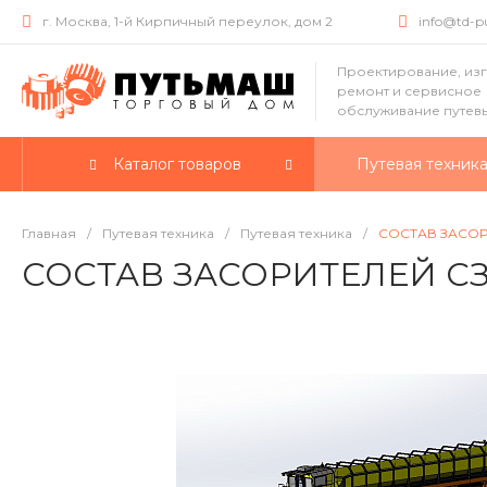
г. Москва, 1-й Кирпичный переулок, дом 2
info@td-
Проектирование, из
ремонт и сервисное
обслуживание путев
Каталог товаров
Путевая техник
Главная
/
Путевая техника
/
Путевая техника
/
СОСТАВ ЗАСОР
СОСТАВ ЗАСОРИТЕЛЕЙ СЗ