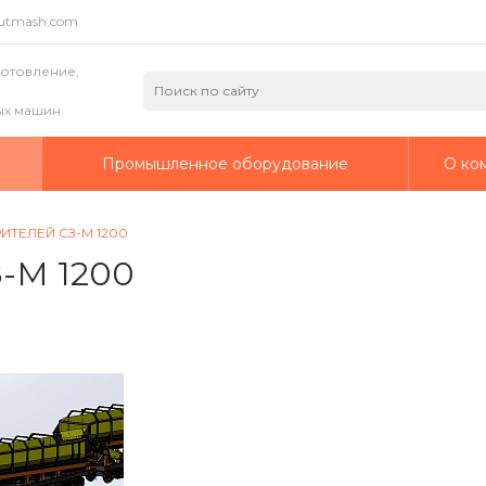
putmash.com
готовление,
ых машин
а
Промышленное оборудование
О ко
ИТЕЛЕЙ СЗ-М 1200
-М 1200