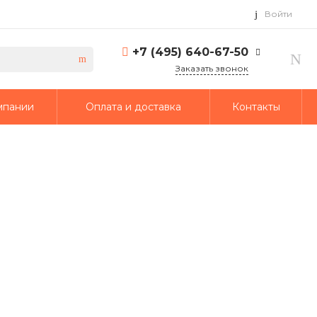
Войти
+7 (495) 640-67-50
Заказать звонок
+7 (495) 640-67-50
мпании
Оплата и доставка
Контакты
г. Москва, 1-й Кирпичный
переулок, дом 2
Пн-Пт: 9:30-18:30 Cб-Вс:
Выходной
info@td-putmash.com