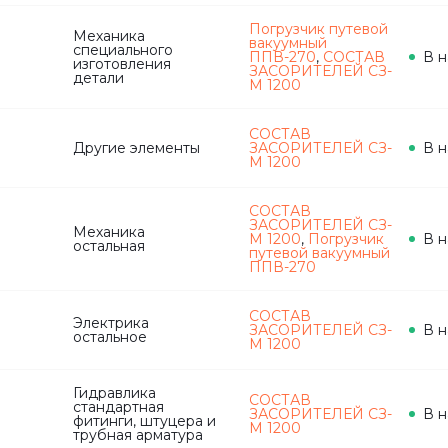
Погрузчик путевой
Механика
вакуумный
специального
ППВ-270
,
СОСТАВ
В н
изготовления
ЗАСОРИТЕЛЕЙ СЗ-
детали
М 1200
СОСТАВ
Другие элементы
ЗАСОРИТЕЛЕЙ СЗ-
В н
М 1200
СОСТАВ
ЗАСОРИТЕЛЕЙ СЗ-
Механика
М 1200
,
Погрузчик
В н
остальная
путевой вакуумный
ППВ-270
СОСТАВ
Электрика
ЗАСОРИТЕЛЕЙ СЗ-
В н
остальное
М 1200
Гидравлика
СОСТАВ
стандартная
ЗАСОРИТЕЛЕЙ СЗ-
В н
фитинги, штуцера и
М 1200
трубная арматура