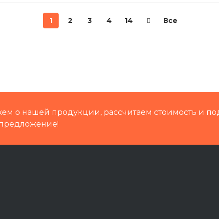
1
2
3
4
14
Все
ем о нашей продукции, рассчитаем стоимость и по
предложение!