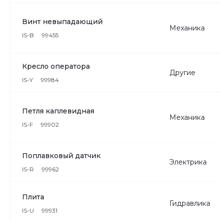
Винт невыпадающий
Механика
IS-B
99455
Кресло оператора
Другие
IS-Y
99984
Петля каплевидная
Механика
IS-F
99902
Поплавковый датчик
Электрика
IS-R
99962
Плита
Гидравлика
IS-U
99931