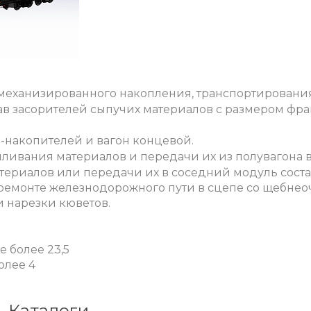
еханизированного накопления, транспортирования 
ав засорителей
сыпучих материалов с размером фра
в-накопителей и вагон концевой.
пливания материалов
и передачи их из полувагона в
атериалов
или передачи их в соседний модуль соста
 ремонте железнодорожного пути в сцепе со щебн
 нарезки кюветов.
е более 23,5
олее 4
Каталоги