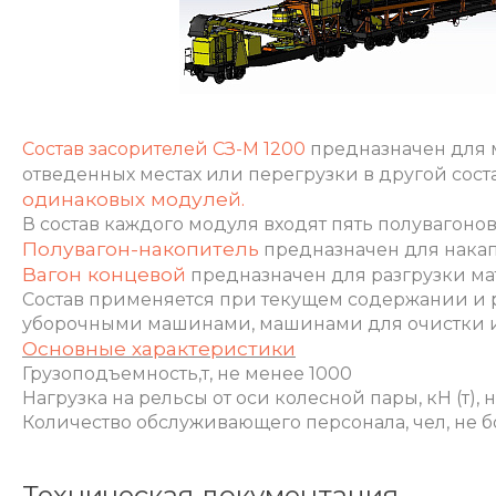
Состав засорителей СЗ-М 1200
предназначен для м
отведенных местах или перегрузки в другой сост
одинаковых модулей.
В состав каждого модуля входят пять полувагоно
Полувагон-накопитель
предназначен для нака
Вагон концевой
предназначен для разгрузки м
Состав применяется при текущем содержании и
уборочными машинами, машинами для очистки и
Основные характеристики
Грузоподъемность,т, не менее 1000
Нагрузка на рельсы от оси колесной пары, кН (т), н
Количество обслуживающего персонала, чел, не б
Техническая документация