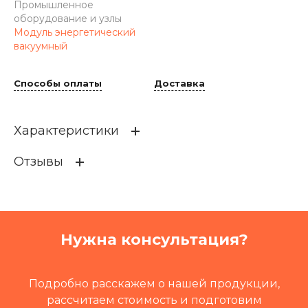
Промышленное
оборудование и узлы
Модуль энергетический
вакуумный
Способы оплаты
Доставка
Характеристики
Отзывы
Кат префикс
IS-M
Кат.номер
99964
Группа
Электрика
Нужна консультация?
Путевая техника
Летучка путеремонтная Л
ПР
,
СОСТАВ ЗАСОРИТЕЛЕ
Й СЗ-М 1200
Подробно расскажем о нашей продукции,
Промышленное оборудов
Модуль энергетический в
рассчитаем стоимость и подготовим