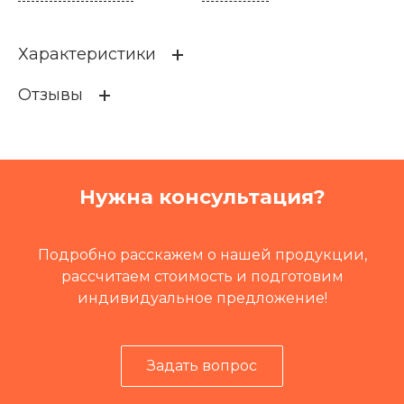
Характеристики
Отзывы
Кат префикс
IS-M
Кат.номер
99977
Группа
Электрика
Нужна консультация?
Путевая техника
Летучка путеремонтная Л
ПР
,
СОСТАВ ЗАСОРИТЕЛЕ
Й СЗ-М 1200
Подробно расскажем о нашей продукции,
рассчитаем стоимость и подготовим
индивидуальное предложение!
Задать вопрос