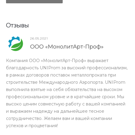
Отзывы
26.05.2021
ООО «МонолитАрт-Проф»
Компания ООО «МонолитАрт-Проф» выражает
О
благодарность UNIProm за высокий профессионализм,
U
в рамках договоров поставок металлопроката при
д
строительстве Международного Аэропорта. UNIProm
п
выполнила взятые на себя обязательства на высоком
о
профессиональном уровне и в кратчайшие сроки. Мы
о
высоко ценим совместную работу с вашей компанией
п
и выражаем надежду на дальнейшее тесное
у
сотрудничество. Желаем вам и вашей компании
в
успехов и процветания!
с
д