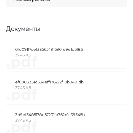
Документы
0fd09117cef33565491690fe9e1d5186
37.43 КБ
.pdf
ef8903331c634eff176272f10b9401db
37.43 КБ
.pdf
3d9ef3485178d57231fb762c1c39345b
37.43 КБ
.pdf