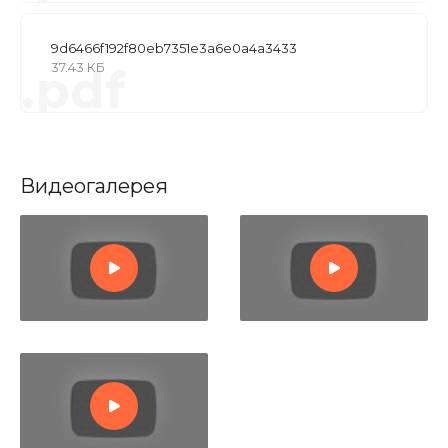
9d6466f192f80eb7351e3a6e0a4a3433
37.43 КБ
.pdf
Видеогалерея