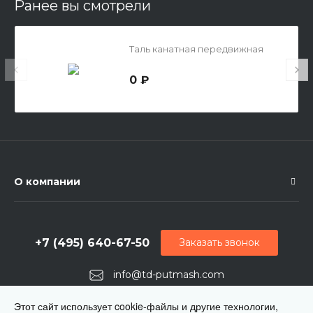
Ранее вы смотрели
Таль канатная передвижная
0 ₽
О компании
+7 (495) 640-67-50
Заказать звонок
info@td-putmash.com
г. Москва, 1-й Кирпичный переулок, дом 2
Этот сайт использует cookie-файлы и другие технологии,