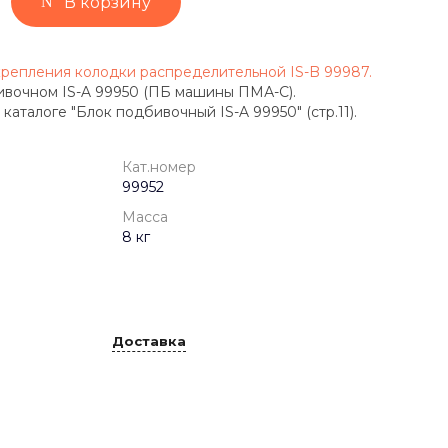
В корзину
крепления колодки распределительной IS-B 99987.
ивочном IS-A 99950 (ПБ машины ПМА-С).
каталоге "Блок подбивочный IS-A 99950" (стр.11).
Кат.номер
99952
Масса
8 кг
Доставка