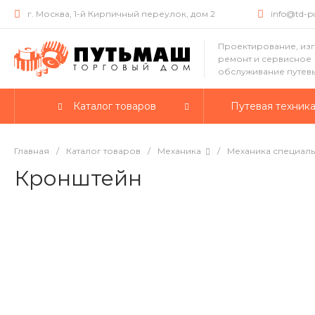
г. Москва, 1-й Кирпичный переулок, дом 2
info@td-
Проектирование, из
ремонт и сервисное
обслуживание путев
Каталог товаров
Путевая техник
Главная
/
Каталог товаров
/
Механика
/
Механика специал
Кронштейн