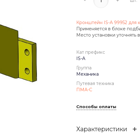
-
+
шт.
Кронштейн IS-A 99952 для 
Применяется в блоке подб
Место установки уточнять в 
Кат префикс
IS-A
Группа
Механика
Путевая техника
ПМА-С
Способы оплаты
Характеристики