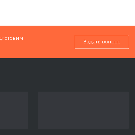
IS-A
99952
дготовим
Задать вопрос
Механика
8 кг
ПМА-С