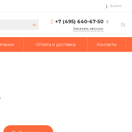
Войти
+7 (495) 640-67-50
Заказать звонок
+7 (495) 640-67-50
мпании
Оплата и доставка
Контакты
г. Москва, 1-й Кирпичный
переулок, дом 2
Пн-Пт: 9:30-18:30 Cб-Вс:
Выходной
info@td-putmash.com
е