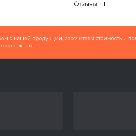
Отзывы
Кат префикс
Кат.номер
ем о нашей продукции, рассчитаем стоимость и по
Группа
предложение!
Масса
Путевая техника