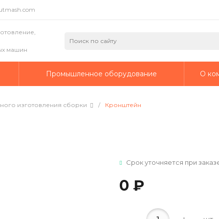
putmash.com
готовление,
ых машин
а
Промышленное оборудование
О ко
ьного изготовления сборки
/
Кронштейн
Срок уточняется при заказ
0 ₽