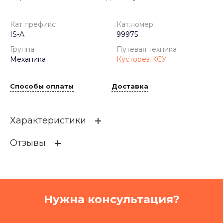
Кат префикс
Кат.номер
IS-A
99975
Группа
Путевая техника
Механика
Кусторез КСУ
Способы оплаты
Доставка
Характеристики
Отзывы
Кат префикс
IS-A
Кат.номер
99975
Группа
Механика
Нужна консультация?
Путевая техника
Кусторез КСУ