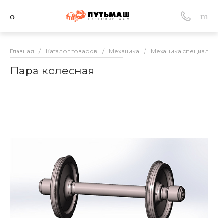
Главная
/
Каталог товаров
/
Механика
/
Механика специальн
Пара колесная