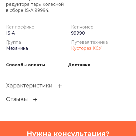
редуктора пары колесной
в сборе IS-A 99994.
Кат префикс
Кат.номер
IS-A
99990
Группа
Путевая техника
Механика
Кусторез КСУ
Способы оплаты
Доставка
Характеристики
Отзывы
Кат префикс
IS-A
Кат.номер
99990
Группа
Механика
Нужна консультация?