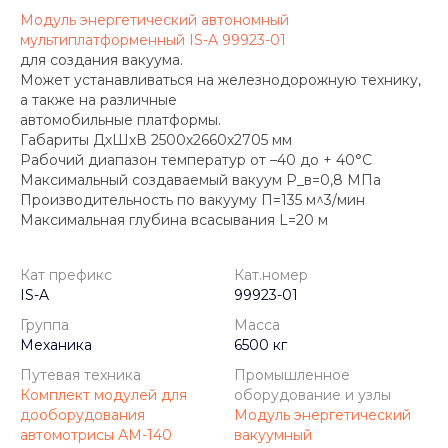
Модуль энергетический автономный
мультиплатформенный IS-A 99923-01
для создания вакуума.
Может устанавливаться на железнодорожную технику,
а также на различные
автомобильные платформы.
Габариты ДхШхВ 2500х2660х2705 мм
Рабочий диапазон температур от –40 до + 40°С
Максимальный создаваемый вакуум P_в=0,8 МПа
Производительность по вакууму П=135 м^3/мин
Максимальная глубина всасывания L=20 м
Кат префикс
Кат.номер
IS-A
99923-01
Группа
Масса
Механика
6500 кг
Путевая техника
Промышленное
Комплект модулей для
оборудование и узлы
дооборудования
Модуль энергетический
автомотрисы АМ-140
вакуумный