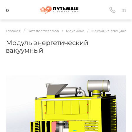
Главная
/
Каталог товаров
/
Механика
/
Механика специальн
Модуль энергетический
вакуумный