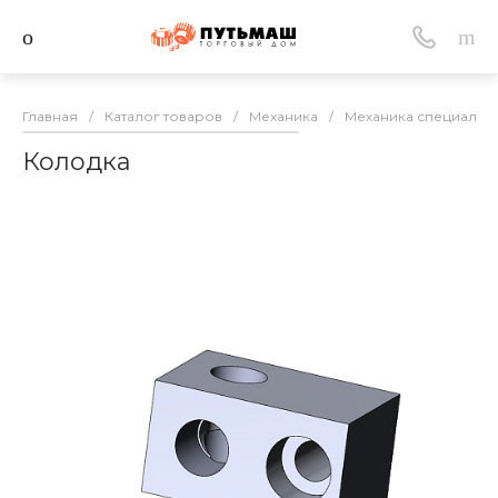
Главная
/
Каталог товаров
/
Механика
/
Механика специально
Колодка