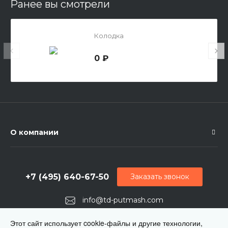
Ранее вы смотрели
Колодка
0 ₽
О компании
+7 (495) 640-67-50
Заказать звонок
info@td-putmash.com
г. Москва, 1-й Кирпичный переулок, дом 2
Этот сайт использует cookie-файлы и другие технологии,