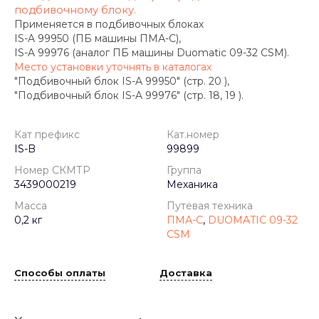
подбивочному блоку.
Применяется в подбивочных блоках
IS-A 99950 (ПБ машины ПМА-С),
IS-A 99976 (аналог ПБ машины Duomatic 09-32 CSM).
Место установки уточнять в каталогах
"Подбивочный блок IS-A 99950" (стр. 20 ),
"Подбивочный блок IS-A 99976" (стр. 18, 19 ).
Кат префикс
Кат.номер
IS-B
99899
Номер СКМТР
Группа
3439000219
Механика
Масса
Путевая техника
0,2 кг
ПМА-С
,
DUOMATIC 09-32
CSM
Способы оплаты
Доставка