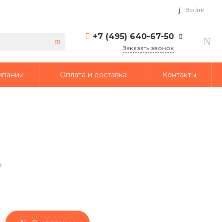
Войти
+7 (495) 640-67-50
Заказать звонок
+7 (495) 640-67-50
мпании
Оплата и доставка
Контакты
г. Москва, 1-й Кирпичный
переулок, дом 2
Пн-Пт: 9:30-18:30 Cб-Вс:
Выходной
info@td-putmash.com
е