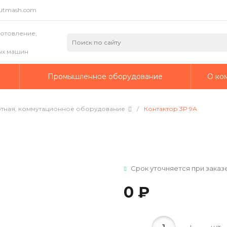
putmash.com
готовление,
ых машин
а
Промышленное оборудование
О ко
ртная, коммутационное оборудование
/
Контактор 3P 9А
Срок уточняется при заказ
0 ₽