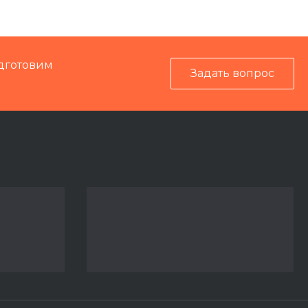
Электрика
дготовим
Задать вопрос
Кусторез КСУ