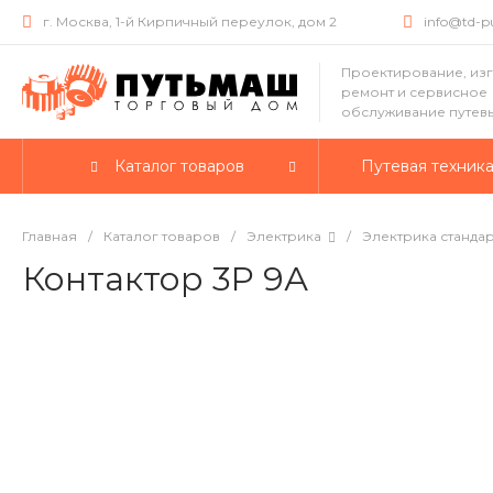
г. Москва, 1-й Кирпичный переулок, дом 2
info@td-
Проектирование, из
ремонт и сервисное
обслуживание путев
Каталог товаров
Путевая техник
Главная
/
Каталог товаров
/
Электрика
/
Электрика станда
Контактор 3P 9А