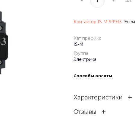
-
+
шт.
Контактор IS-M 99933.
Элем
Кат префикс
IS-M
Группа
Электрика
Способы оплаты
Характеристики
Отзывы
Кат префикс
Кат.номер