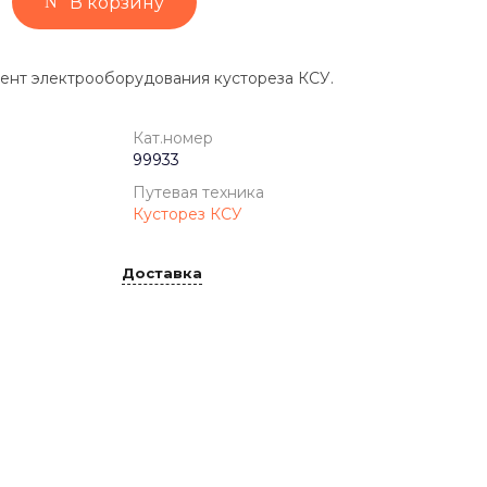
В корзину
ент электрооборудования кустореза КСУ.
Кат.номер
99933
Путевая техника
Кусторез КСУ
Доставка
IS-M
99933