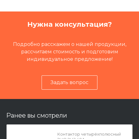
Кат.номер
99993
Группа
Электрика
Нужна консультация?
Путевая техника
Летучка путеремонтная Л
ПР
Подробно расскажем о нашей продукции,
рассчитаем стоимость и подготовим
индивидуальное предложение!
Задать вопрос
Ранее вы смотрели
Контактор четырёхполюсный