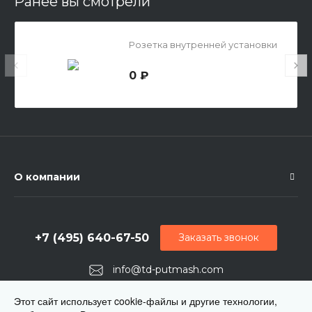
Ранее вы смотрели
Розетка внутренней установки
0 ₽
О компании
+7 (495) 640-67-50
Заказать звонок
info@td-putmash.com
г. Москва, 1-й Кирпичный переулок, дом 2
Этот сайт использует cookie-файлы и другие технологии,