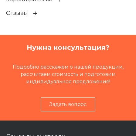
Отзывы
Кат префикс
ISX-M
Кат.номер
99974
Группа
Электрика
Нужна консультация?
Промышленное оборудов
Установка домкратная УД
ание и узлы
С-160
Подробно расскажем о нашей продукции,
рассчитаем стоимость и подготовим
индивидуальное предложение!
Задать вопрос