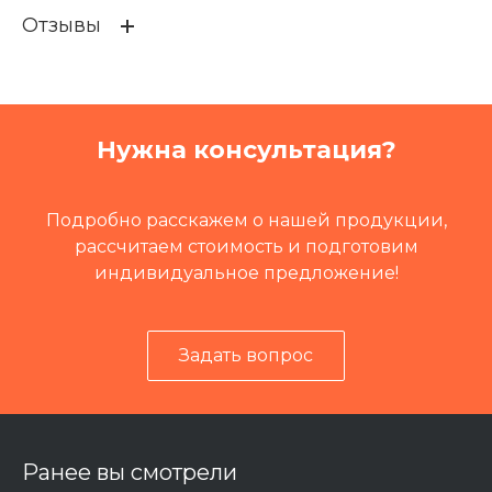
Отзывы
Кат префикс
ISX-M
Кат.номер
99989
Группа
Электрика
Нужна консультация?
Промышленное оборудов
Установка домкратная УД
ание и узлы
С-160
Подробно расскажем о нашей продукции,
рассчитаем стоимость и подготовим
индивидуальное предложение!
Задать вопрос
Ранее вы смотрели