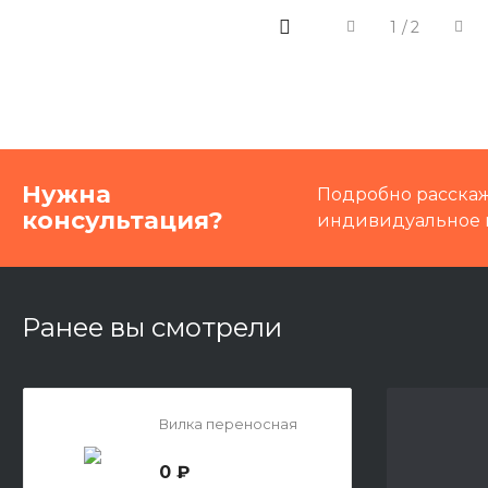
1
/
2
Нужна
Подробно расскаж
консультация?
индивидуальное 
Ранее вы смотрели
Вилка переносная
0 ₽