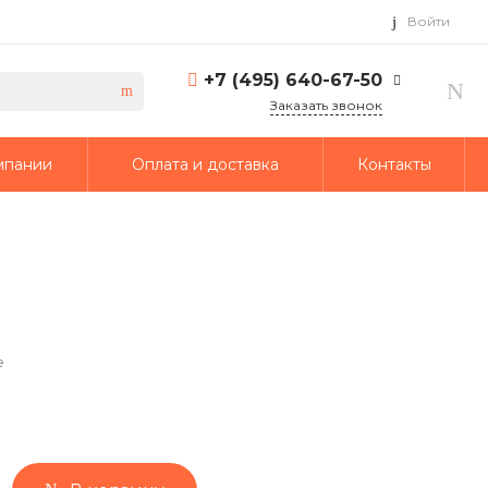
Войти
+7 (495) 640-67-50
Заказать звонок
+7 (495) 640-67-50
мпании
Оплата и доставка
Контакты
г. Москва, 1-й Кирпичный
переулок, дом 2
Пн-Пт: 9:30-18:30 Cб-Вс:
Выходной
info@td-putmash.com
е