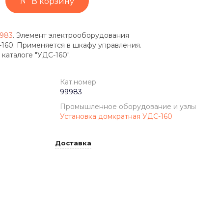
В корзину
9983
. Элемент электрооборудования
160. Применяется в шкафу управления.
 каталоге "УДС-160".
Кат.номер
99983
Промышленное оборудование и узлы
Установка домкратная УДС-160
Доставка
ISX-M