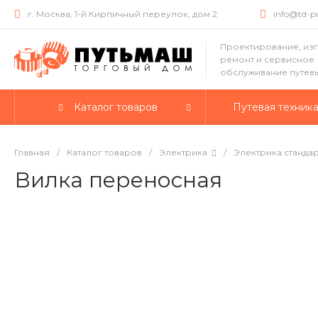
г. Москва, 1-й Кирпичный переулок, дом 2
info@td-
Проектирование, из
ремонт и сервисное
обслуживание путев
Каталог товаров
Путевая техник
Главная
/
Каталог товаров
/
Электрика
/
Электрика станда
Вилка переносная