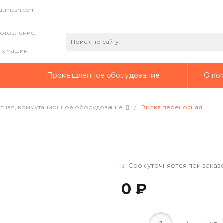
putmash.com
готовление,
ых машин
а
Промышленное оборудование
О ко
ртная, коммутационное оборудование
/
Вилка переносная
Срок уточняется при заказ
0 ₽