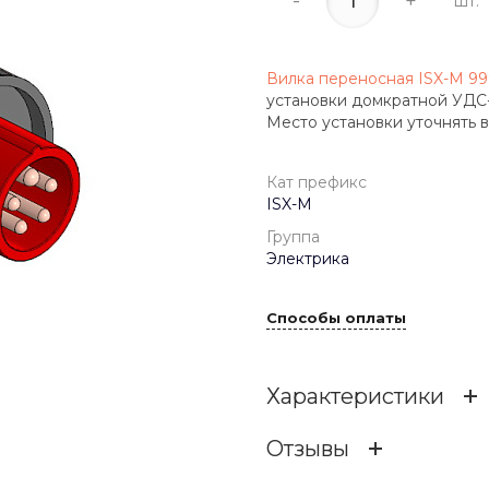
-
+
шт.
Вилка переносная ISX-M 9
установки домкратной УДС-
Место установки уточнять в
Кат префикс
ISX-M
Группа
Электрика
Способы оплаты
Характеристики
Отзывы
Кат префикс