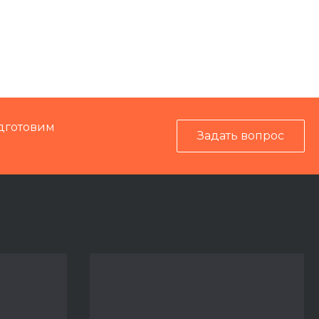
99983
Электрика
вание и узлы
Установка домкратная УДС-160
дготовим
Задать вопрос