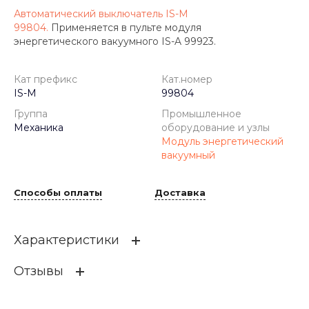
Автоматический выключатель IS-M
99804.
Применяется в пульте модуля
энергетического вакуумного IS-A 99923.
Кат префикс
Кат.номер
IS-M
99804
Группа
Промышленное
Механика
оборудование и узлы
Модуль энергетический
вакуумный
Способы оплаты
Доставка
Характеристики
Отзывы
Кат префикс
IS-M
Кат.номер
99804