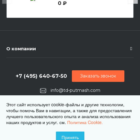
0 ₽
О компании
+7 (495) 640-67-50
Заказать звонок
info@td-putmash.com
г. Москва, 1-й Кирпичный переулок, дом 2
Этот сайт использует cookie-файлы и другие технологии,
чтобы помочь Вам в навигации, а также для предоставления
лучшего пользовательского опыта и анализа использования
наших продуктов и услуг. см.
Политика Cookie.
Принять
© 2026 ЦКБ Путьмаш, Все права защищены