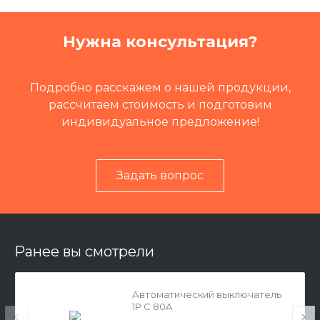
Группа
Механика
Нужна консультация?
Промышленное оборудов
Модуль энергетический в
ание и узлы
акуумный
Подробно расскажем о нашей продукции,
рассчитаем стоимость и подготовим
индивидуальное предложение!
Задать вопрос
Ранее вы смотрели
Автоматический выключатель
1P С 80A