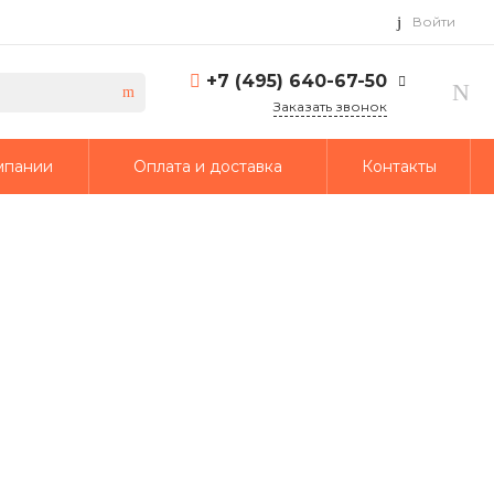
Войти
+7 (495) 640-67-50
Заказать звонок
+7 (495) 640-67-50
мпании
Оплата и доставка
Контакты
г. Москва, 1-й Кирпичный
переулок, дом 2
Пн-Пт: 9:30-18:30 Cб-Вс:
Выходной
info@td-putmash.com