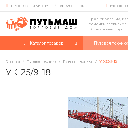
г. Москва, 1-й Кирпичный переулок, дом 2
info@td-
Проектирование, из
ремонт и сервисное
обслуживание путев
Каталог товаров
Путевая техник
Главная
/
Путевая техника
/
Путевая техника
/
УК-25/9-18
УК-25/9-18