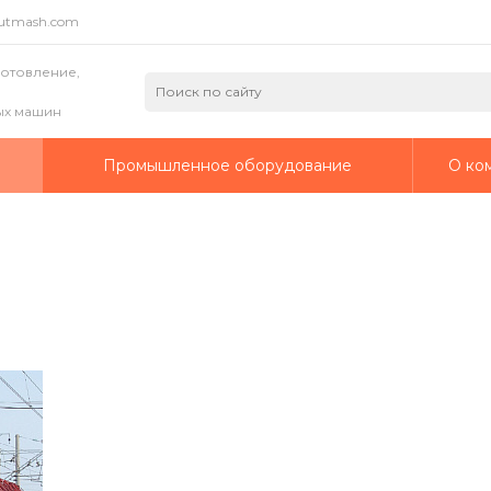
putmash.com
готовление,
ых машин
а
Промышленное оборудование
О ко