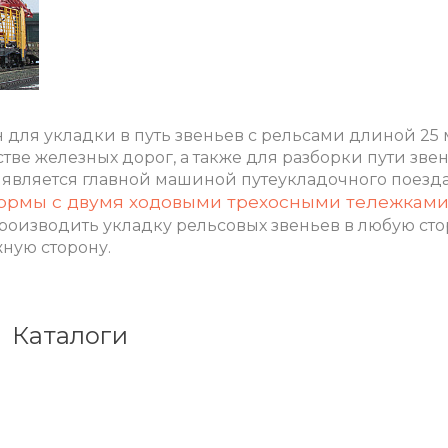
для укладки в путь звеньев с рельсами длиной 25 
стве железных дорог, а также для разборки пути з
8 является главной машиной путеукладочного поезда
формы с двумя ходовыми трехосными тележками
производить укладку рельсовых звеньев в любую стор
ную сторону.
Каталоги