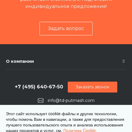
индивидуальное предложение!
Задать вопрос
О компании
+7 (495) 640-67-50
Заказать звонок
info@td-putmash.com
г. Москва, 1-й Кирпичный переулок, дом 2
Этот сайт использует cookie-файлы и другие технологии,
чтобы помочь Вам в навигации, а также для предоставления
лучшего пользовательского опыта и анализа использования
наших продуктов и услуг. см.
Политика Cookie.